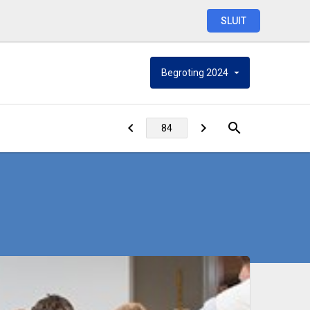
SLUIT
Begroting
2024