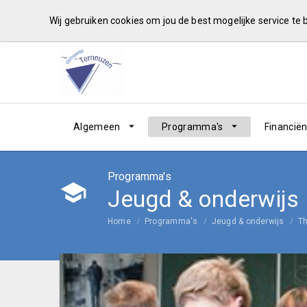
Wij gebruiken cookies om jou de best mogelijke service te
Algemeen
Programma's
Financië
Programma's
Jeugd & onderwijs
Home
Programma's
Jeugd & onderwijs
T