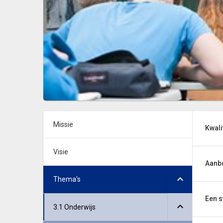
Missie
Kwali
Visie
Aanbo
Thema's
Een s
3.1 Onderwijs