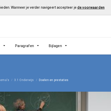
 bieden. Wanneer je verder navigeert accepteer je
de voorwaarden
n
Paragrafen
Bijlagen
hema's
3.1 Onderwijs
Doelen en prestaties