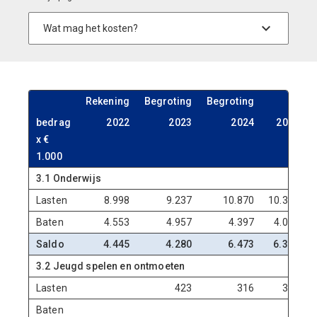
Rekening
Begroting
Begroting
Meerj
bedrag
2022
2023
2024
2025
x €
1.000
3.1 Onderwijs
Lasten
8.998
9.237
10.870
10.387
Baten
4.553
4.957
4.397
4.057
Saldo
4.445
4.280
6.473
6.330
3.2 Jeugd spelen en ontmoeten
Lasten
423
316
311
Baten