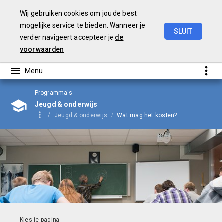
Wij gebruiken cookies om jou de best
mogelijke service te bieden. Wanneer je
SLUIT
verder navigeert accepteer je
de
Begroting
2024
voorwaarden
Programma's
Jeugd & onderwijs
Jeugd & onderwijs
Wat mag het kosten?