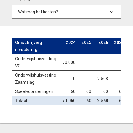
Omschrijving
2024
2025
2026
2027
investering
Onderwijshuisvesting
70.000
VO
Onderwijshuisvesting
0
2.508
Zaamslag
Speelvoorzieningen
60
60
60
60
Totaal
70.060
60
2.568
60