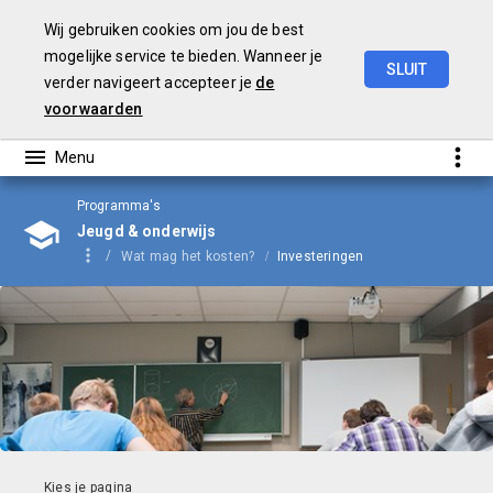
Wij gebruiken cookies om jou de best
mogelijke service te bieden. Wanneer je
SLUIT
verder navigeert accepteer je
de
Begroting
2024
voorwaarden
Programma's
Jeugd & onderwijs
Wat mag het kosten?
Investeringen