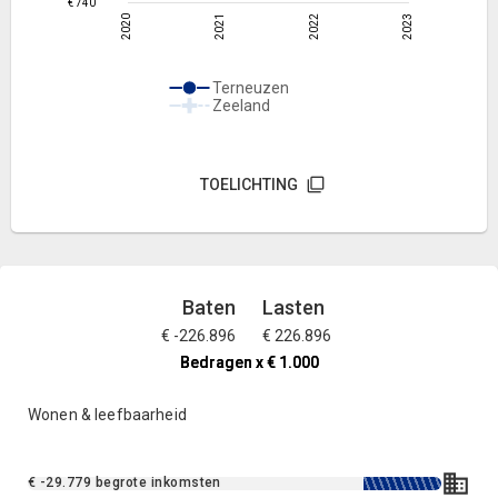
€ 740
2020
2021
2022
2023
Terneuzen
Zeeland
TOELICHTING
Baten
Lasten
€ -226.896
€ 226.896
Bedragen x € 1.000
Bedragen x € 1.000
Bedragen x € 1.000
Wonen & leefbaarheid
€ -29.779 begrote inkomsten