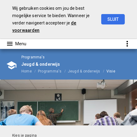
Wij gebruiken cookies om jou de best
mogelijke service te bieden. Wanneer je
SLUIT
verder navigeert accepteer je
de
Begroting
2024
voorwaarden
Programma's
Jeugd & onderwijs
Home
Programma's
Jeugd & onderwijs
Visie