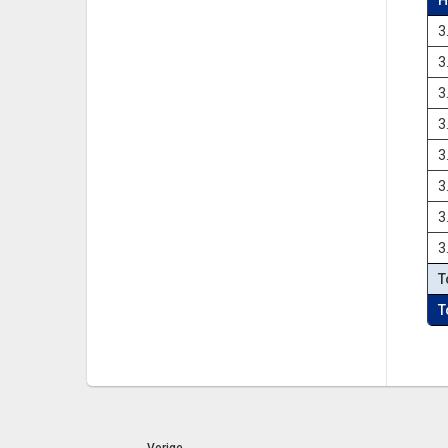
H
3
3
3
3
3
3
3
3
T
T