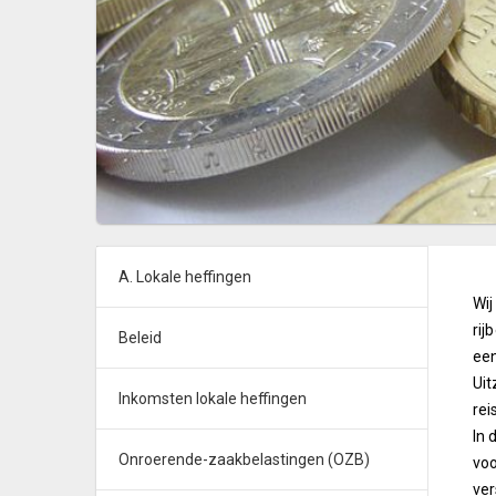
A. Lokale heffingen
Wij
rij
Beleid
een
Uit
Inkomsten lokale heffingen
rei
In 
Onroerende-zaakbelastingen (OZB)
voo
ver