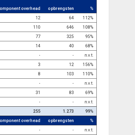
omponent overhead
opbrengsten
%
12
64
112%
110
646
108%
77
325
95%
14
40
68%
-
-
n.v.t.
3
12
156%
8
103
110%
-
-
n.v.t.
31
83
69%
-
-
n.v.t.
255
1.273
99%
omponent overhead
opbrengsten
%
-
-
n.v.t.