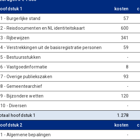
oofdstuk 1
kosten
c
.1 - Burgerlijke stand
57
.2 - Reisdocumenten en NL identiteitskaart
600
.3 - Rijbewijzen
341
.4 - Verstrekkingen uit de basisregistratie personen
59
.5 - Bestuursstukken
-
.6 - Vastgoedinformatie
8
.7 - Overige publiekszaken
93
.8 - Gemeentearchief
-
.9 - Bijzondere wetten
120
.10 - Diversen
-
otaal hoofdstuk 1
1.278
oofdstuk 2
kosten
c
.1 - Algemene bepalingen
-