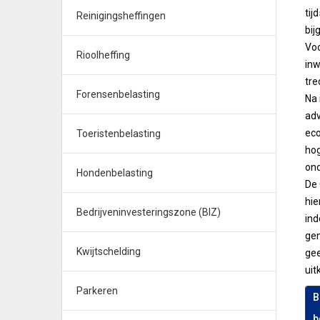
tij
Reinigingsheffingen
bij
Voo
Rioolheffing
inw
tre
Forensenbelasting
Na 
adv
eco
Toeristenbelasting
hog
ond
Hondenbelasting
De 
hie
Bedrijveninvesteringszone (BIZ)
ind
gem
Kwijtschelding
gee
uit
Parkeren
B
b