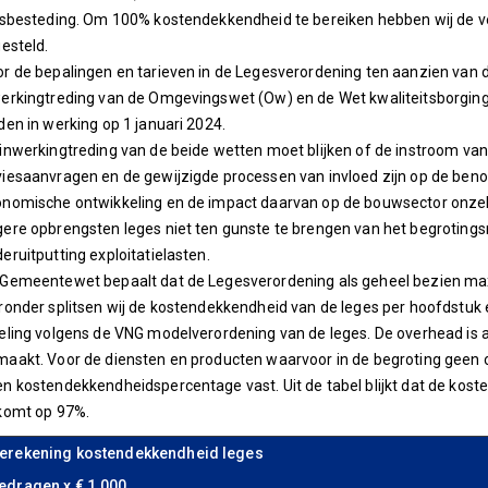
dsbesteding. Om 100% kostendekkendheid te bereiken hebben wij de v
gesteld.
r de bepalingen en tarieven in de Legesverordening ten aanzien van
erkingtreding van de Omgevingswet (Ow) en de Wet kwaliteitsborging
den in werking op 1 januari 2024.
inwerkingtreding van de beide wetten moet blijken of de instroom
iesaanvragen en de gewijzigde processen van invloed zijn op de benod
nomische ontwikkeling en de impact daarvan op de bouwsector onze
ere opbrengsten leges niet ten gunste te brengen van het begrotingsr
eruitputting exploitatielasten.
Gemeentewet bepaalt dat de Legesverordening als geheel bezien max
ronder splitsen wij de kostendekkendheid van de leges per hoofdstuk 
eling volgens de VNG modelverordening van de leges. De overhead is al
aakt. Voor de diensten en producten waarvoor in de begroting geen o
n kostendekkendheidspercentage vast. Uit de tabel blijkt dat de kos
komt op 97%.
erekening kostendekkendheid leges
edragen x € 1.000