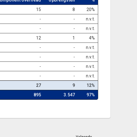
omponent overhead
opbrengsten
%
15
8
20%
-
-
n.v.t.
-
-
n.v.t.
12
1
4%
-
-
n.v.t.
-
-
n.v.t.
-
-
n.v.t.
-
-
n.v.t.
27
9
12%
895
3.547
97%