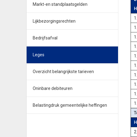
Markt-en standplaatsgelden
H
1
Lijkbezorgingsrechten
1
1
Bedrijfsafval
1
Leges
1
1
Overzicht belangrijkste tarieven
1
1
Oninbare debiteuren
1
1
Belastingdruk gemeentelijke heffingen
T
H
2