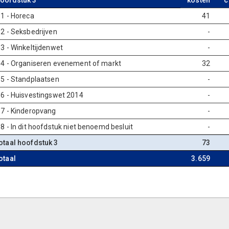
oofdstuk 3
kosten
c
.1 - Horeca
41
.2 - Seksbedrijven
-
.3 - Winkeltijdenwet
-
.4 - Organiseren evenement of markt
32
.5 - Standplaatsen
-
.6 - Huisvestingswet 2014
-
.7 - Kinderopvang
-
.8 - In dit hoofdstuk niet benoemd besluit
-
otaal hoofdstuk 3
73
otaal
3.659