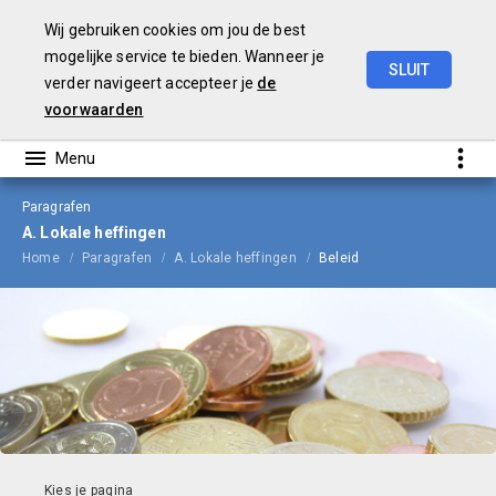
Wij gebruiken cookies om jou de best
mogelijke service te bieden. Wanneer je
SLUIT
verder navigeert accepteer je
de
Begroting
2024
voorwaarden
Paragrafen
A. Lokale heffingen
Home
Paragrafen
A. Lokale heffingen
Beleid