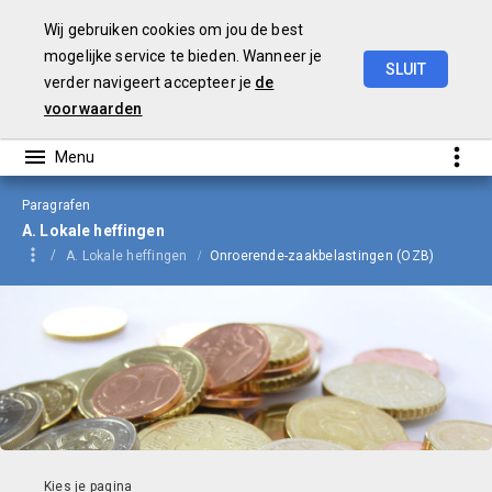
Wij gebruiken cookies om jou de best
mogelijke service te bieden. Wanneer je
SLUIT
verder navigeert accepteer je
de
Begroting
2024
voorwaarden
Paragrafen
A. Lokale heffingen
A. Lokale heffingen
Onroerende-zaakbelastingen (OZB)