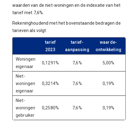
waarden van de niet-woningen en de indexatie van het
tarief met 7,6%.
Rekeninghoudend met het bovenstaande bedragen de
tarieven als volgt:
tarief
tarief-
waarde-
corr
2023
aanpassing
ontwikkeling
Woningen
0,1291%
7,6%
5,00%
-4,
eigenaar
Niet-
woningen
0,3214%
7,6%
0,19%
-2,
eigenaar
Niet-
woningen
0,2580%
7,6%
0,19%
-2,
gebruiker