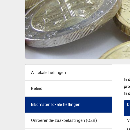
A. Lokale heffingen
In 
pr
Beleid
In 
Inkomsten lokale heffingen
b
Onroerende-zaakbelastingen (OZB)
V
O