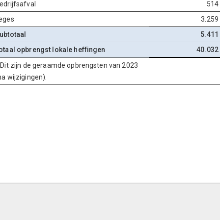
edrijfsafval
514
eges
3.259
ubtotaal
5.411
otaal opbrengst lokale heffingen
40.032
 Dit zijn de geraamde opbrengsten van 2023
na wijzigingen).