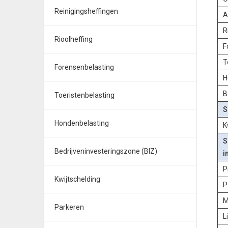
Reinigingsheffingen
A
R
Rioolheffing
F
T
Forensenbelasting
H
B
Toeristenbelasting
S
Hondenbelasting
K
S
Bedrijveninvesteringszone (BIZ)
i
P
Kwijtschelding
P
M
Parkeren
L