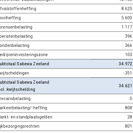
fvalstoffenheffing
8.625
ioolheffing
5.600
orensenbelasting
1.117
oeristenbelasting
396
ondenbelasting
366
edrijveninvesteringszone
103
ubtotaal Sabewa Zeeland
34.972
wijtscheldingen
-351
ubtotaal Sabewa Zeeland
34.621
ncl. kwijtschelding
recariobelasting
0
arkeerbelasting/-heffing
808
arkt- en standplaatsgelden
28
ijkbezorgingsrechten
801