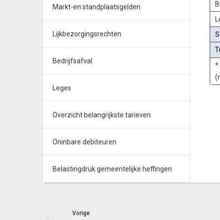
B
Markt-en standplaatsgelden
L
Lijkbezorgingsrechten
S
T
Bedrijfsafval
*
(
Leges
Overzicht belangrijkste tarieven
Oninbare debiteuren
Belastingdruk gemeentelijke heffingen
Vorige