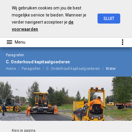
Wij gebruiken cookies om jou de best
mogelijke service te bieden. Wanneer je
SLUIT
verder navigeert accepteer je
de
Begroting
2024
voorwaarden
Paragrafen
C. Onderhoud kapitaalgoederen
Home
Paragrafen
C. Onderhoud kapitaalgoederen
Water