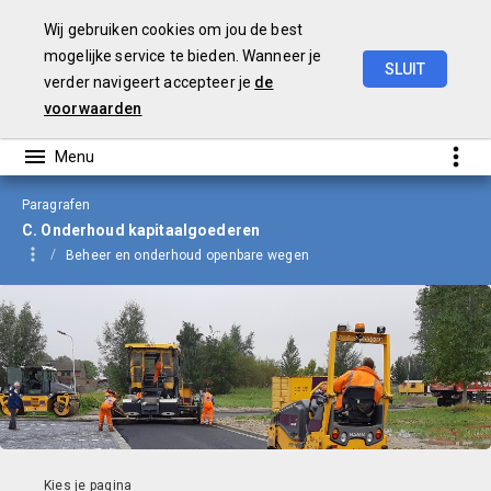
Wij gebruiken cookies om jou de best
mogelijke service te bieden. Wanneer je
SLUIT
verder navigeert accepteer je
de
Begroting
2024
voorwaarden
Paragrafen
C. Onderhoud kapitaalgoederen
Beheer en onderhoud openbare wegen