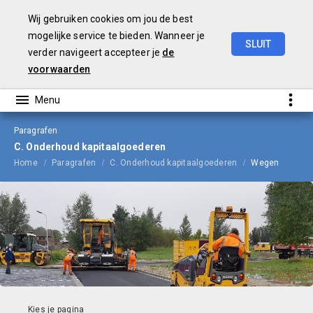
Wij gebruiken cookies om jou de best
mogelijke service te bieden. Wanneer je
SLUIT
verder navigeert accepteer je
de
Begroting
2024
voorwaarden
Paragrafen
C. Onderhoud kapitaalgoederen
Home
Paragrafen
C. Onderhoud kapitaalgoederen
Wegen