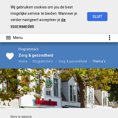
Wij gebruiken cookies om jou de best
mogelijke service te bieden. Wanneer je
SLUIT
verder navigeert accepteer je
de
Begroting
2024
voorwaarden
Programma's
Zorg & gezondheid
Home
Programma's
Zorg & gezondheid
Thema's