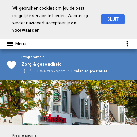
Wij gebruiken cookies om jou de best
mogelijke service te bieden. Wanneer je
SLUIT
verder navigeert accepteer je
de
Begroting
2024
voorwaarden
Programma's
Zorg & gezondheid
2.1 Welzijn - Sport
Doelen en prestaties