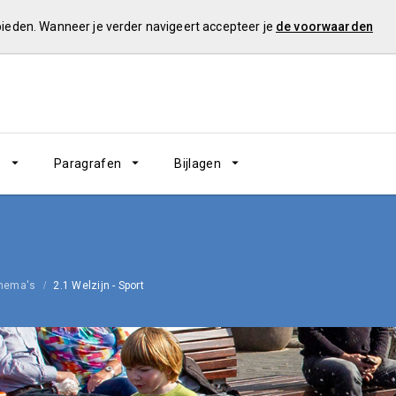
 bieden. Wanneer je verder navigeert accepteer je
de voorwaarden
n
Paragrafen
Bijlagen
hema's
2.1 Welzijn - Sport