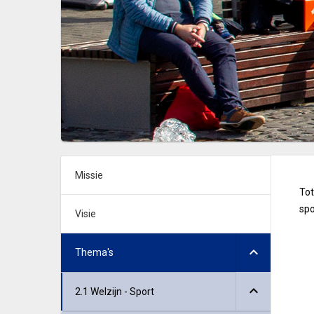
Missie
Tot
sp
Visie
Thema's
2.1 Welzijn - Sport