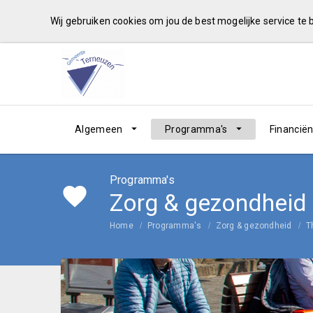
Wij gebruiken cookies om jou de best mogelijke service te
Algemeen
Programma's
Financië
Programma's
Zorg & gezondheid
Home
Programma's
Zorg & gezondheid
T