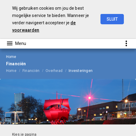
Wij gebruiken cookies om jou de best
mogelijke service te bieden. Wanneer je
SLUIT
verder navigeert accepteer je
de
Begroting
2024
voorwaarden
Home
Financiën
Home
Financiën
Overhead
Investeringen