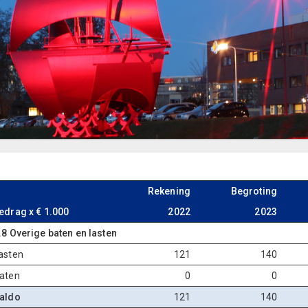
Rekening
Begroting
edrag x € 1.000
2022
2023
.8 Overige baten en lasten
asten
121
140
aten
0
0
aldo
121
140