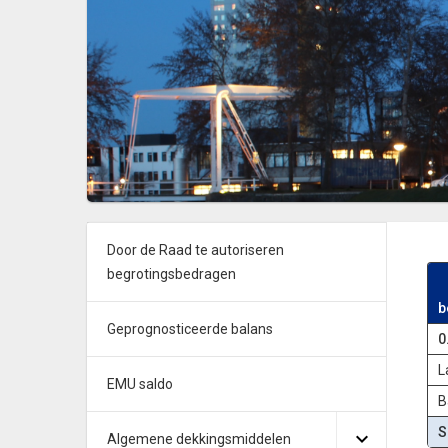
Door de Raad te autoriseren
begrotingsbedragen
b
Geprognosticeerde balans
0
L
EMU saldo
B
S
Algemene dekkingsmiddelen