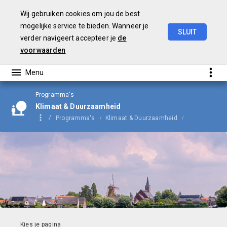
Wij gebruiken cookies om jou de best
mogelijke service te bieden. Wanneer je
SLUIT
verder navigeert accepteer je
de
Begroting
2024
voorwaarden
Programma's
Klimaat & Duurzaamheid
Programma's
Klimaat & Duurzaamheid
Thema's