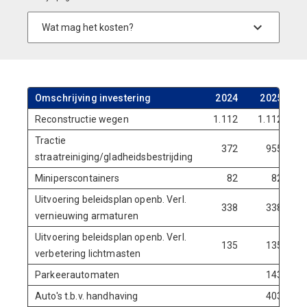
Omschrijving investering
2024
2025
2
Reconstructie wegen
1.112
1.112
1.
Tractie
372
955
straatreiniging/gladheidsbestrijding
Miniperscontainers
82
82
Uitvoering beleidsplan openb. Verl.
338
338
vernieuwing armaturen
Uitvoering beleidsplan openb. Verl.
135
135
verbetering lichtmasten
Parkeerautomaten
143
Auto's t.b.v. handhaving
403