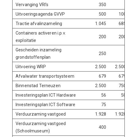
Vervanging VRI's
350
Uitvoeringsagenda GVVP
500
100
Tractie afvalinzameling
1.045
685
Containers activeren i.p.v.
200
200
exploitatie
Gescheiden inzameling
250
grondstoffenplan
Uitvoering WRP
2.500
2.500
2.
Afvalwater transportsysteem
679
679
Binnenstad Terneuzen
2.500
750
1.
Investeringsplan ICT Hardware
56
50
Investeringsplan ICT Software
75
Verduurzaming vastgoed
1.928
1.928
Verduurzaming vastgoed
400
(Schoolmuseum)