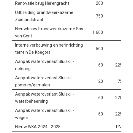
Renovatie brug Herengracht
200
Uitbreiding brandweerkazerne
750
Zuidlandstraat
Nieuwbouw brandweerkazerne Sas
1.600
van Gent
Interne verbouwing en herinrichting
500
terrein De Koegors
Aanpak wateroverlast Sluiskil -
60
225
riolering
Aanpak wateroverlast Sluiskil -
20
75
pompen/gemalen
Aanpak wateroverlast Sluiskil -
60
225
waterbeheersing
Aanpak wateroverlast Sluiskil -
60
225
wegen
Nieuw WKA 2024 - 2028
PM