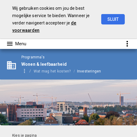
Wij gebruiken cookies om jou de best
mogelijke service te bieden. Wanneer je
SLUIT
verder navigeert accepteer je
de
Begroting
2024
voorwaarden
Programma's
Wonen & leefbaarheid
Wat mag het kosten?
Investeringen